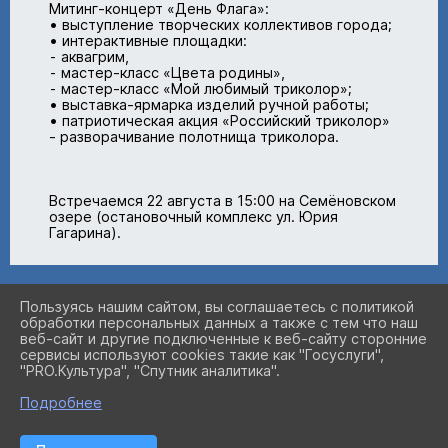
Митинг-концерт «День Флага»:
• выступление творческих коллективов города;
• интерактивные площадки:
⁃ аквагрим,
⁃ мастер-класс «Цвета родины»,
⁃ мастер-класс «Мой любимый триколор»;
• выставка-ярмарка изделий ручной работы;
• патриотическая акция «Российский триколор»
- разворачивание полотнища триколора.
Встречаемся 22 августа в 15:00 на Семёновском
озере (остановочный комплекс ул. Юрия
Гагарина).
Пользуясь нашим сайтом, вы соглашаетесь с политикой
обработки персональных данных а также с тем что наш
2026 Г. CULTURE51.RU
веб-сайт и другие подключенные к веб-сайту сторонние
ВХОД
сервисы используют cookies такие как "Госуслуги",
КАРТА САЙТА
"PRO.Культура", "Спутник аналитика".
ПОЛИТИКА ОБРАБОТКИ ПЕРСОНАЛЬНЫХ ДАННЫХ
Подробнее
СДЕЛАНО НА KUBCMS
РАЗРАБОТКА И ПОДДЕРЖКА